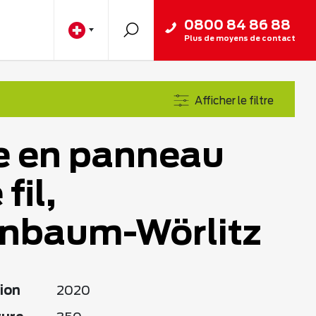
0800 84 86 88
Plus de moyens de contact
Afficher le filtre
e en panneau
fil,
enbaum-Wörlitz
ion
2020