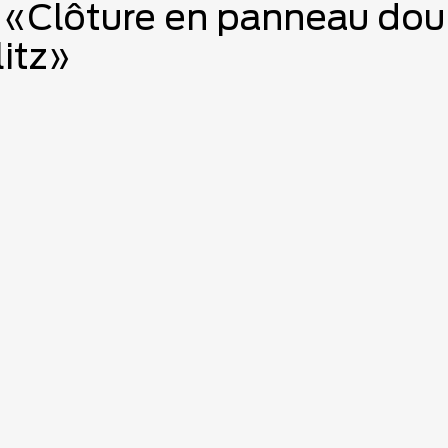
 «Clôture en panneau doubl
itz»