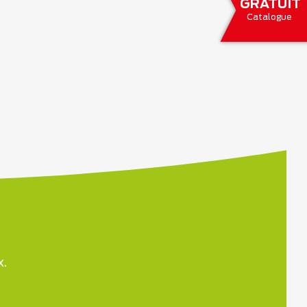
GRATUIT
Catalogue
x.