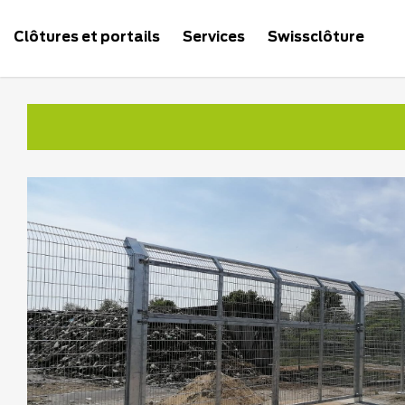
Clôtures et portails
Services
Swissclôture