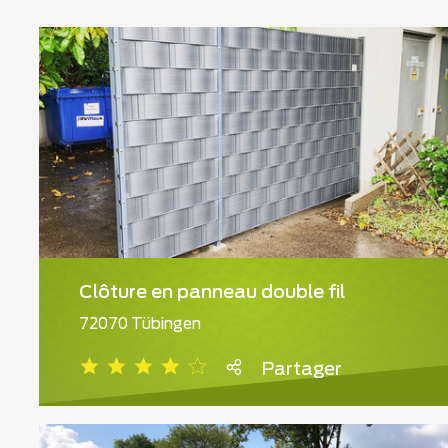
Clôture en panneau double fil
72070 Tübingen
Partager