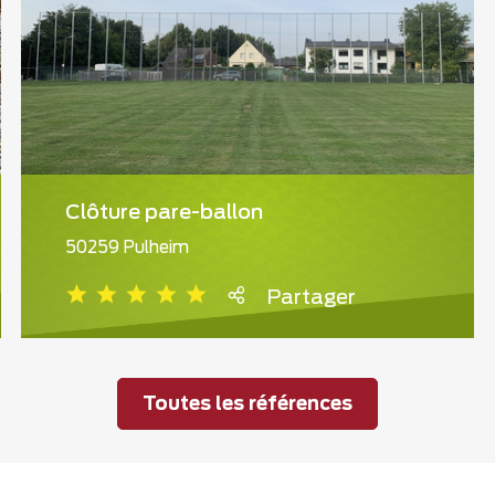
Clôture pare-ballon
50259 Pulheim
Partager
Toutes les références