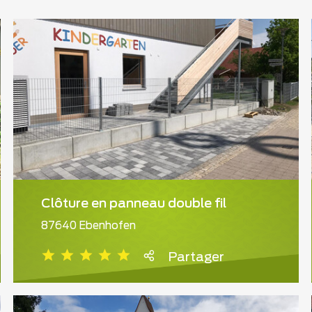
Clôture en panneau double fil
87640 Ebenhofen
Partager