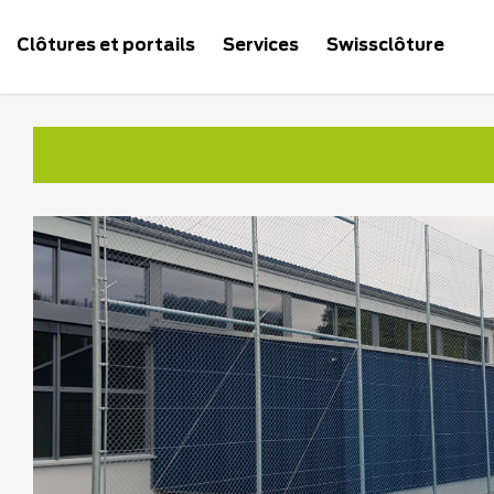
Clôtures et portails
Services
Swissclôture