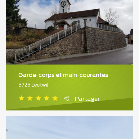
Garde-corps et main-courantes
5725 Leutwil
Partager