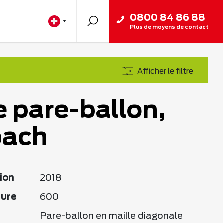
0800 84 86 88
Plus de moyens de contact
Afficher le filtre
e pare-ballon,
bach
ion
2018
ture
600
Pare-ballon en maille diagonale