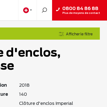
0800 84 86 88
Plus de moyens de contact
Afficher le filtre
e d'enclos,
sse
ion
2018
ture
140
Clôture d'enclos Imperial