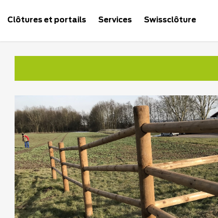
Clôtures et portails
Services
Swissclôture