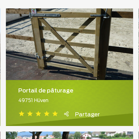
Portail de pâturage
49751 Hüven
Partager