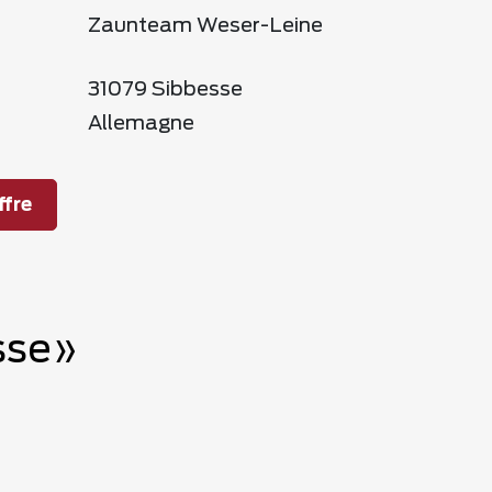
Zaunteam Weser-Leine
31079 Sibbesse
Allemagne
fre
esse»