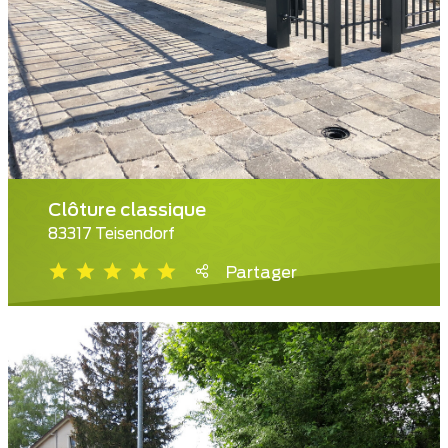
Clôture classique
83317 Teisendorf
Partager