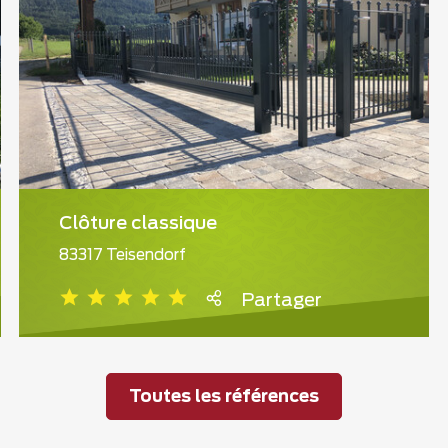
Clôture classique
83317 Teisendorf
Partager
Toutes les références