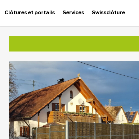
Clôtures et portails
Services
Swissclôture