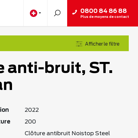
0800 84 86 88
Plus de moyens de contact
Afficher le filtre
 anti-bruit, ST.
an
ion
2022
ture
200
Clôture antibruit Noistop Steel