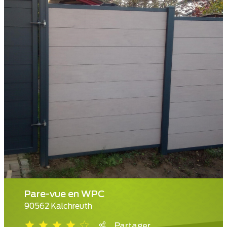
Pare-vue en WPC
90562 Kalchreuth
Partager