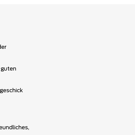
der
r guten
geschick
eundliches,