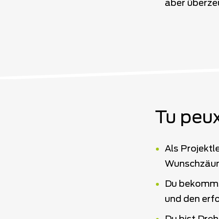
aber überze
Tu peux
Als Projektl
Wunschzäu
Du bekommst
und den erf