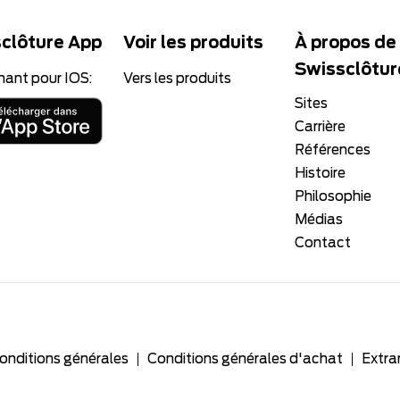
clôture App
Voir les produits
À propos de
Swissclôtur
nant pour IOS:
Vers les produits
Sites
Carrière
Références
Histoire
Philosophie
Médias
Contact
onditions générales
Conditions générales d'achat
Extra