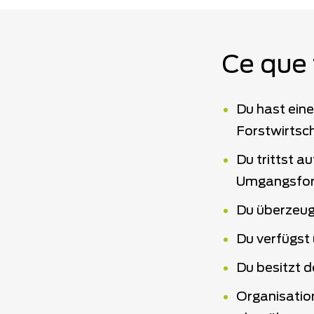
Ce que 
Du hast eine
Forstwirtsc
Du trittst a
Umgangsfor
Du überzeug
Du verfügst
Du besitzt 
Organisation