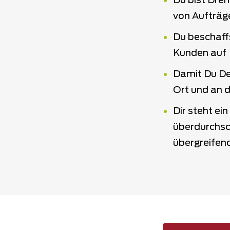
Du bist Dreh
von Aufträg
Du beschaff
Kunden auf
Damit Du Dei
Ort und an
Dir steht e
überdurchsc
übergreifen