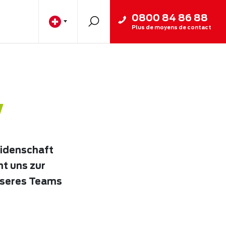
0800 84 86 88
Plus de moyens de contact
w
eidenschaft
ht uns zur
nseres Teams