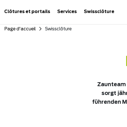
Clôtures et portails
Services
Swissclôture
Page d'accueil
Swissclôture
Zaunteam b
sorgt jäh
führenden M