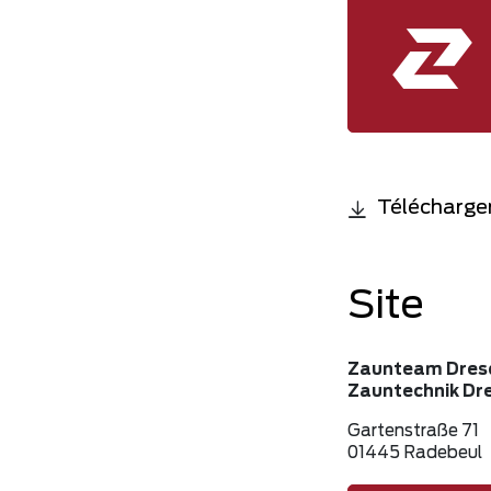
Télécharger
Site
Zaunteam Dres
Zauntechnik D
Gartenstraße 71
01445 Radebeul