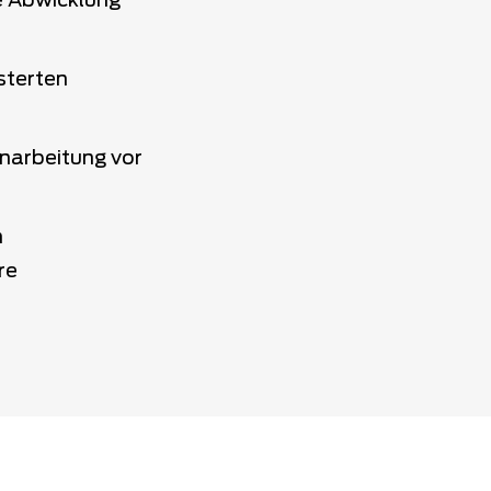
le Abwicklung
sterten
inarbeitung vor
n
re