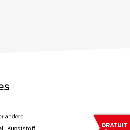
es
er andere
GRATUIT
ll, Kunststoff