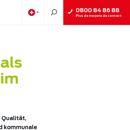
0800 84 86 88
Plus de moyens de contact
 als
 im
)
 Qualität,
und kommunale