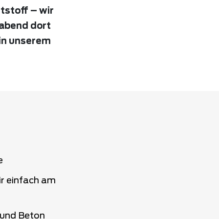
tstoff – wir
rabend dort
 in unserem
e
r einfach am
 und Beton