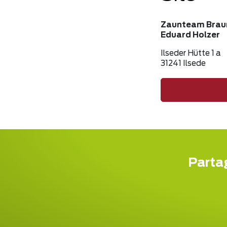
Zaunteam Brau
Eduard Holzer
Ilseder Hütte 1 a
31241 Ilsede
Partag