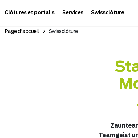
Clôtures et portails
Services
Swissclôture
Page d'accueil
Swissclôture
Sta
Mo
Zaunteam 
Teamgeist un