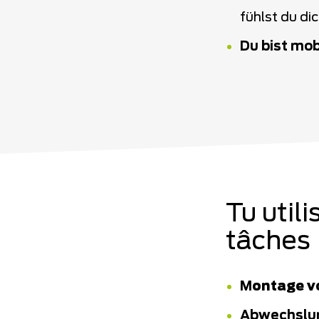
fühlst du di
Du bist mob
Tu util
tâches
M
ontage v
Abwechslun