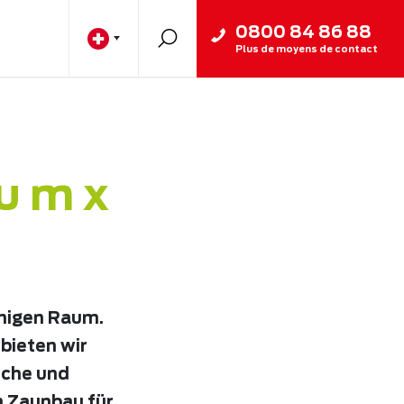
0800 84 86 88
Plus de moyens de contact
u m x
chigen Raum.
bieten wir
iche und
m Zaunbau für