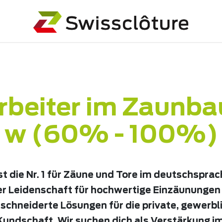
rbeiter im Zaunba
w (60% - 100%)
t die Nr. 1 für Zäune und Tore im deutschspra
er Leidenschaft für hochwertige Einzäunungen 
chneiderte Lösungen für die private, gewerbl
ndschaft. Wir suchen dich als Verstärkung i