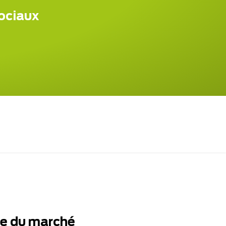
sociaux
te du marché