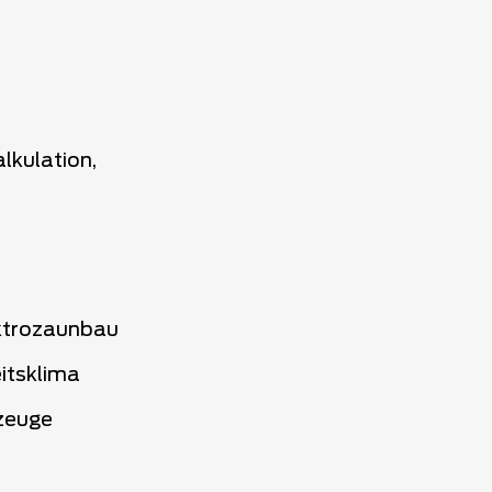
lkulation,
lektrozaunbau
itsklima
zeuge