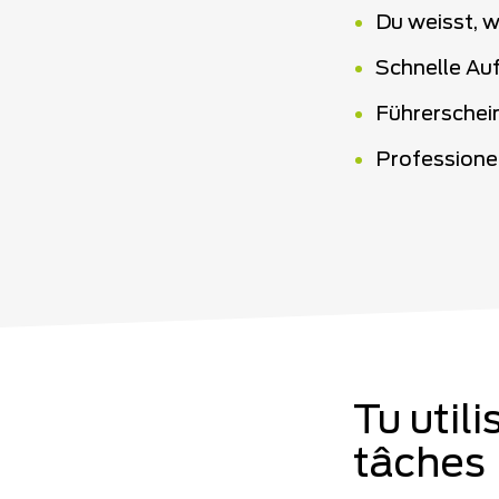
Du weisst, 
Schnelle Au
Führerschei
Profession
Tu util
tâches