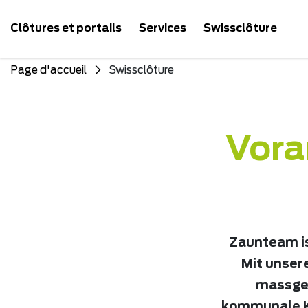
Clôtures et portails
Services
Swissclôture
Page d'accueil
Swissclôture
Vora
Zaunteam is
Mit unser
massges
kommunale Ku