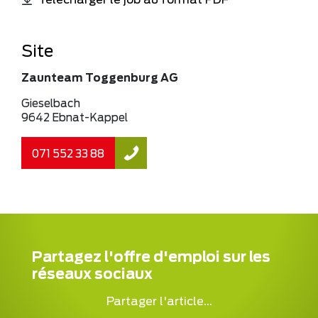
Télécharger le job au format PDF
Site
Zaunteam Toggenburg AG
Gieselbach
9642 Ebnat-Kappel
071 552 33 88
Partagez l'offre d'emploi sur les
réseaux sociaux
Partager l'article...