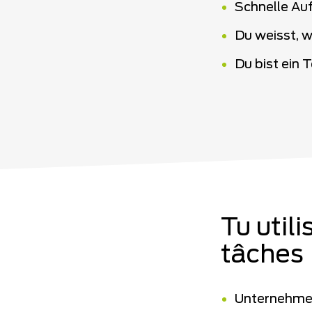
Schnelle Au
Du weisst, 
Du bist ein
Tu util
tâches
Unternehmer