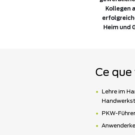
Kollegen a
erfolgreic
Heim und G
Ce que 
Lehre im Ha
Handwerkst
PKW-Führer
Anwenderken