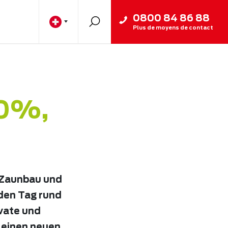
0800 84 86 88
Plus de moyens de contact
00%,
 Zaunbau und
eden Tag rund
ivate und
 einen neuen