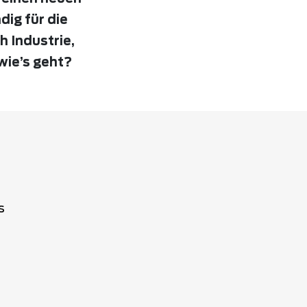
dig für die
 Industrie,
wie’s geht?
s