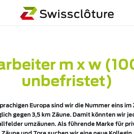
arbeiter m x w (1
unbefristet)
prachigen Europa sind wir die Nummer eins im
glich gegen 3,5 km Zäune. Damit könnten wir j
llfelder umzäunen. Als führende Marke für pr
 Zäune und Tore suchen wir eine neue Kollegin,