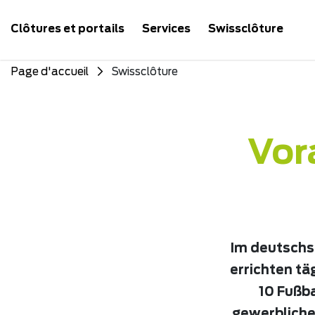
Clôtures et portails
Services
Swissclôture
Page d'accueil
Swissclôture
Vor
Im deutschs
errichten tä
10 Fußba
gewerbliche