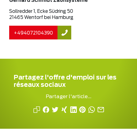
Gerhard Schmidt Zaunsysteme
Sollredder 1, Ecke Südring 50
21465 Wentorf bei Hamburg
+494072104390
Partagez l'offre d'emploi sur les
réseaux sociaux
Partager l'article...