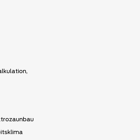
lkulation,
lektrozaunbau
itsklima