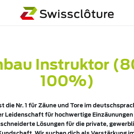
bau Instruktor (
100%)
t die Nr. 1 für Zäune und Tore im deutschspra
er Leidenschaft für hochwertige Einzäunungen 
chneiderte Lösungen für die private, gewerbl
ndschaft. Wir suchen dich als Verstärkung i