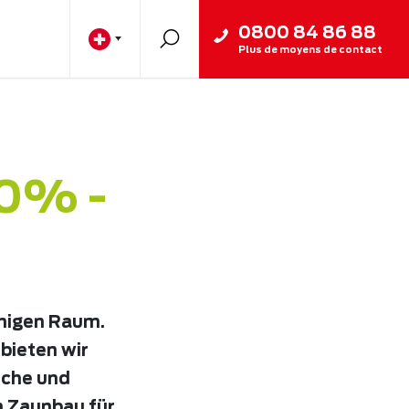
0800 84 86 88
Plus de moyens de contact
80% -
chigen Raum.
bieten wir
iche und
m Zaunbau für