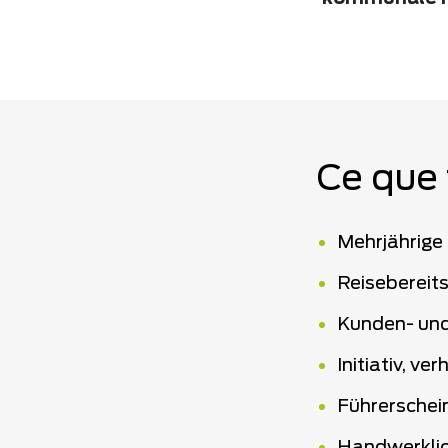
Ce que 
Mehrjährige
Reisebereit
Kunden- und 
Initiativ, v
Führerschei