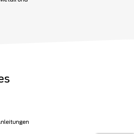
Metall und
es
anleitungen