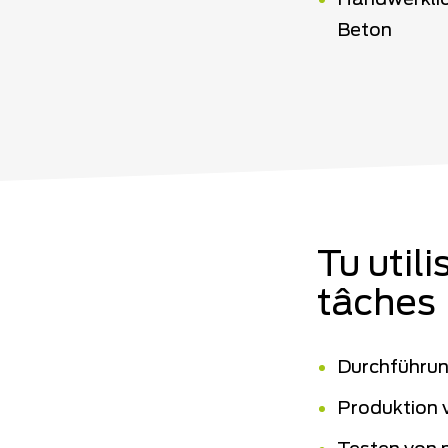
Handwerklic
Beton
Tu util
tâches
Durchführu
Produktion 