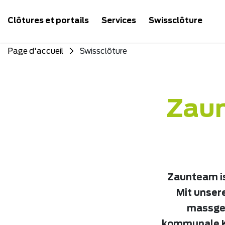
Clôtures et portails
Services
Swissclôture
Page d'accueil
Swissclôture
Zaun
Zaunteam is
Mit unser
massges
kommunale Ku