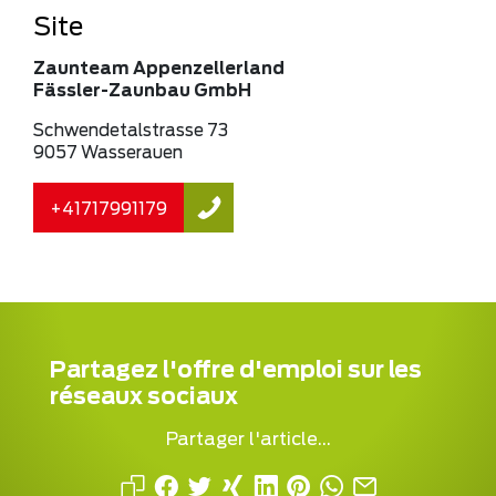
Site
Zaunteam Appenzellerland
Fässler-Zaunbau GmbH
Schwendetalstrasse 73
9057 Wasserauen
+41717991179
Partagez l'offre d'emploi sur les
réseaux sociaux
Partager l'article...