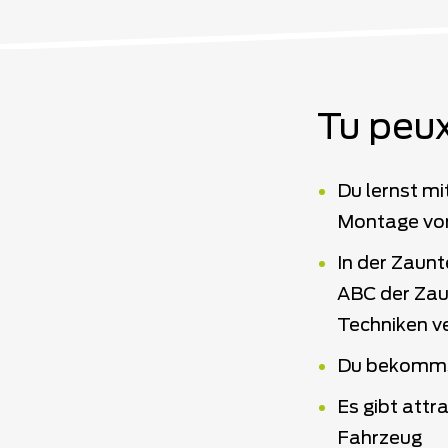
Tu peux
Du lernst mi
Montage von
In der Zaun
ABC der Zau
Techniken v
Du bekommst
Es gibt att
Fahrzeug