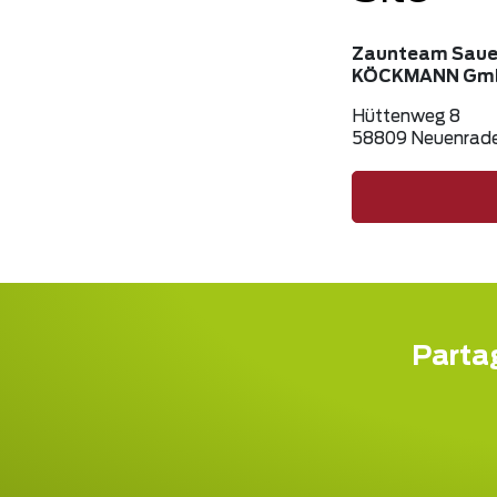
Zaunteam Saue
KÖCKMANN Gmb
Hüttenweg 8
58809 Neuenrad
Partag