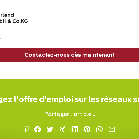
rland
H & Co.KG
e
Contactez-nous dès maintenant
ez l'offre d'emploi sur les réseaux 
Partager l'article...