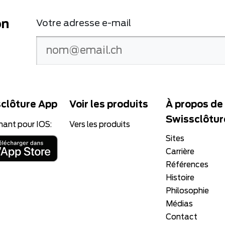
on
Votre adresse e-mail
clôture App
Voir les produits
À propos de
Swissclôtur
nant pour IOS:
Vers les produits
Sites
Carrière
Références
Histoire
Philosophie
Médias
Contact