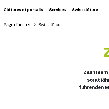
Clôtures et portails
Services
Swissclôture
Page d'accueil
Swissclôture
Zaunteam b
sorgt jäh
führenden M