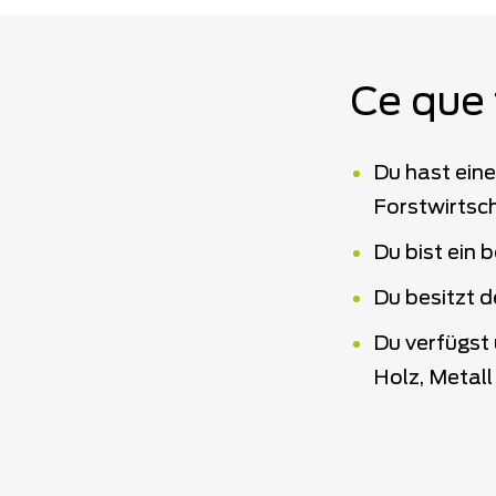
Ce que 
Du hast eine
Forstwirtsch
Du bist ein 
Du besitzt d
Du verfügst
Holz, Metal