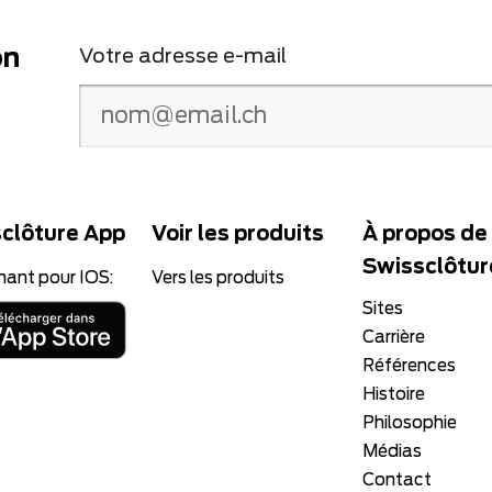
on
Votre adresse e-mail
clôture App
Voir les produits
À propos de
Swissclôtur
nant pour IOS:
Vers les produits
Sites
Carrière
Références
Histoire
Philosophie
Médias
Contact