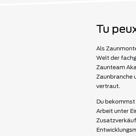
Tu peux
Als Zaunmonteu
Welt der fach
Zaunteam Akad
Zaunbranche u
vertraut.
Du bekommst e
Arbeit unter E
Zusatzverkäufe
Entwicklungsm