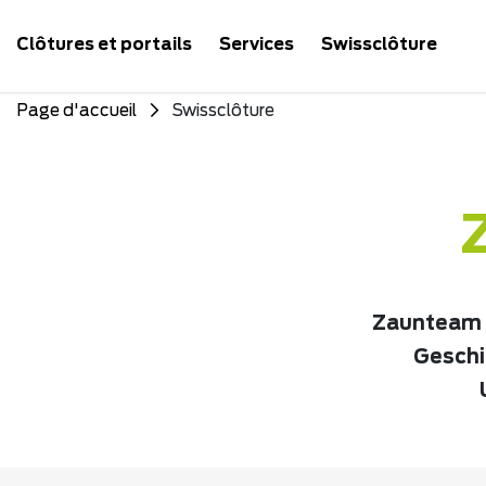
Clôtures et portails
Services
Swissclôture
Page d'accueil
Swissclôture
Zaunteam b
Geschic