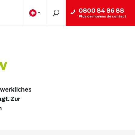
0800 84 86 88
Plus de moyens de contact
w
dwerkliches
agt. Zur
n