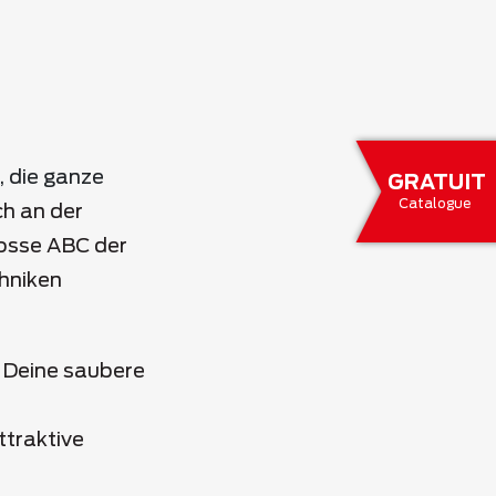
, die ganze
GRATUIT
Catalogue
ch
an der
osse ABC der
hniken
 Deine saubere
ttraktive