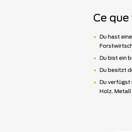
Ce que 
Du hast eine
Forstwirtsch
Du bist ein 
Du besitzt 
Du verfügst
Holz, Metal