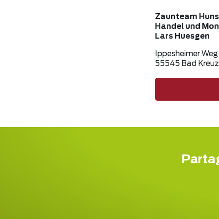
Zaunteam Huns
Handel und Mon
Lars Huesgen
Ippesheimer Weg
55545 Bad Kreu
Partag