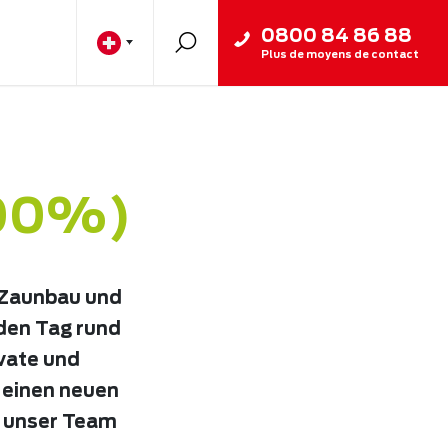
0800 84 86 88
Plus de moyens de contact
100%)
 Zaunbau und
eden Tag rund
ivate und
 einen neuen
d unser Team