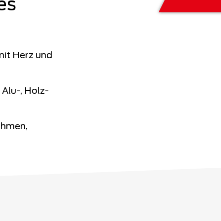
es
mit Herz und
 Alu-, Holz-
ehmen,