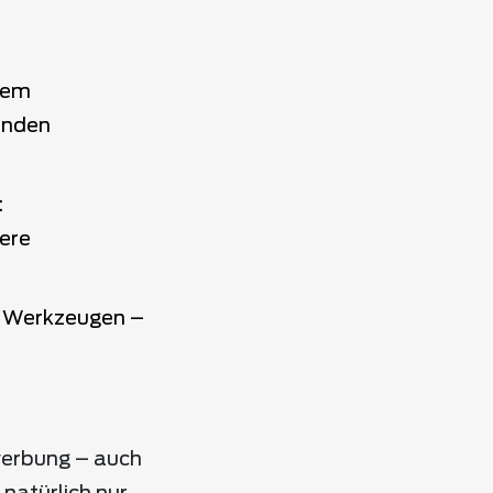
ivem
enden
:
dere
n Werkzeugen –
werbung – auch