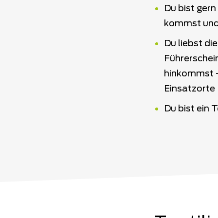
Du bist gern
kommst und 
Du liebst di
Führerschei
hinkommst – 
Einsatzorte
Du bist ein 