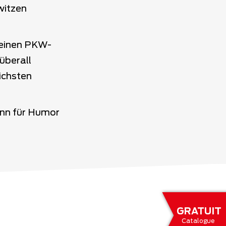
witzen
h einen PKW-
überall
ichsten
inn für Humor
GRATUIT
Catalogue