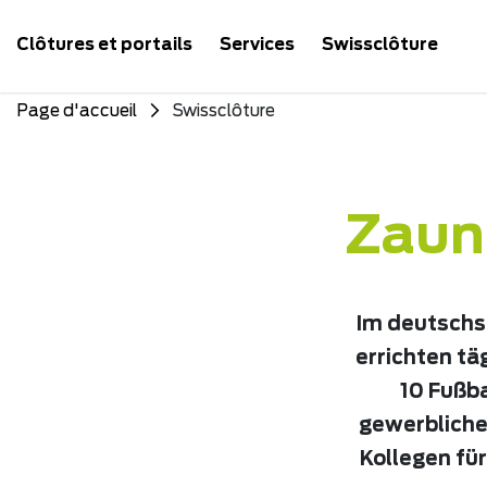
Clôtures et portails
Services
Swissclôture
Page d'accueil
Swissclôture
Zaun
Im deutschs
errichten tä
10 Fußba
gewerbliche
Kollegen fü