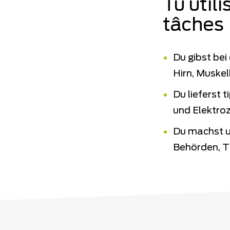
Tu util
tâches
Du gibst be
Hirn, Muske
Du lieferst 
und Elektro
Du machst u
Behörden, Ti