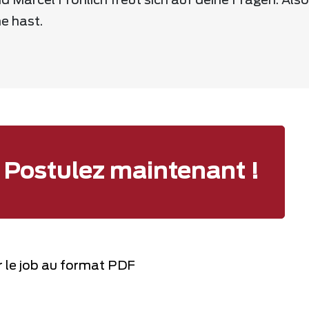
d Marcel Fröhlich freut sich auf deine Fragen. Also 
e hast.
Postulez maintenant !
 le job au format PDF