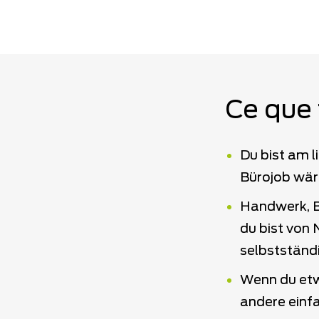
Ce que 
Du bist am l
Bürojob wär
Handwerk, B
du bist von 
selbstständ
Wenn du etwa
andere einfa