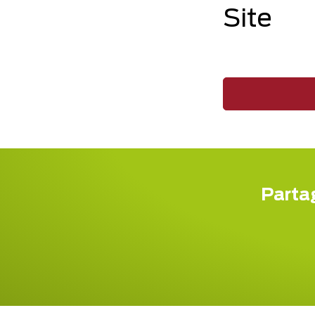
Site
Partag