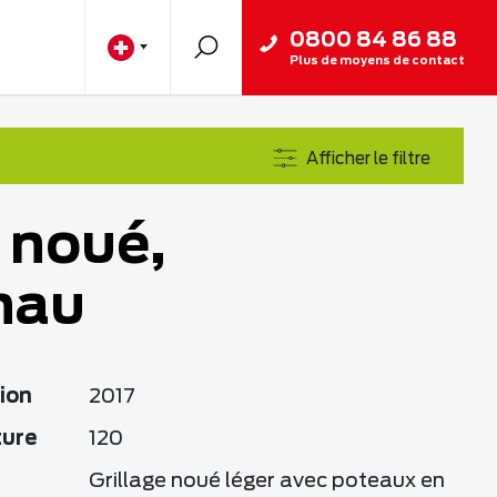
0800 84 86 88
Plus de moyens de contact
Afficher le filtre
s noué,
nau
ion
2017
ture
120
Grillage noué léger avec poteaux en