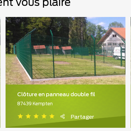
nt vous plaire
Clôture en panneau double fil
87439 Kempten
Partager