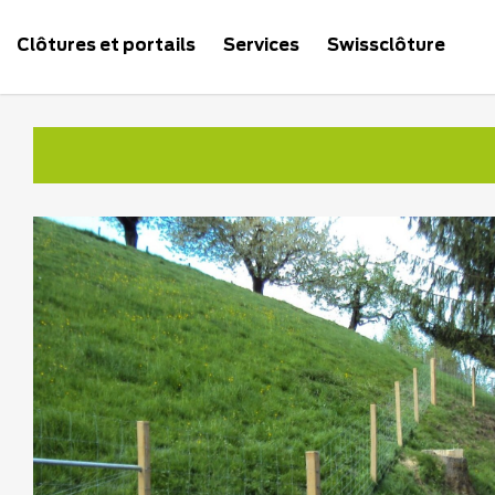
Clôtures et portails
Services
Swissclôture