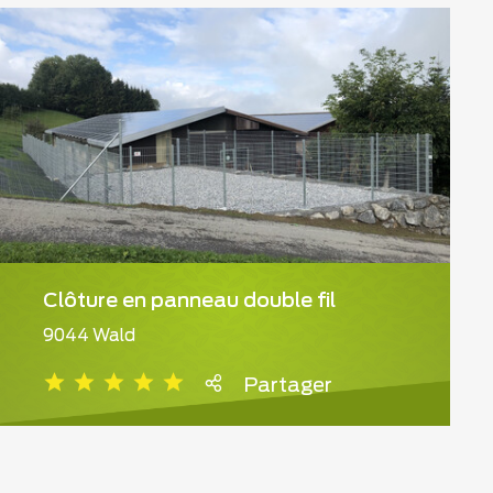
Clôture en panneau double fil
9044 Wald
Partager