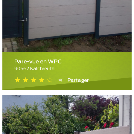
Pare-vue en WPC
90562 Kalchreuth
Partager