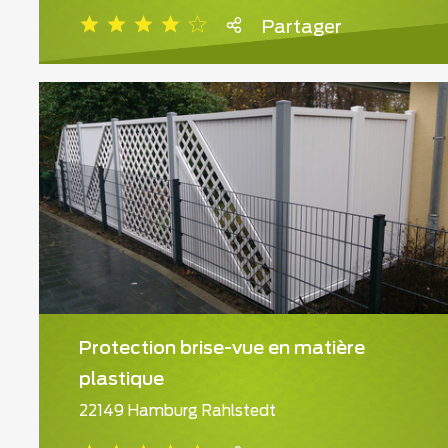
Partager
Protection brise-vue en matière
plastique
22149 Hamburg Rahlstedt