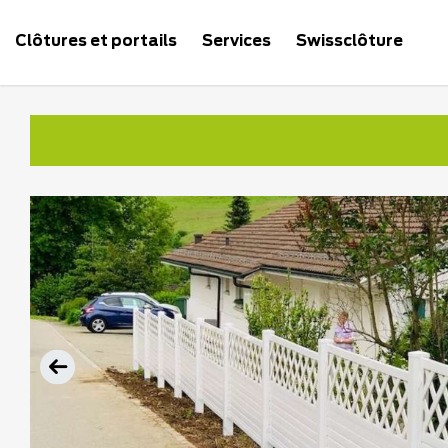
Clôtures et portails
Services
Swissclôture