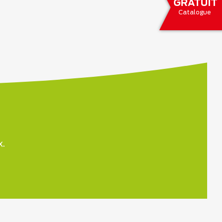
GRATUIT
Catalogue
x.