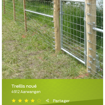
Treillis noué
4912 Aarwangen
Partager