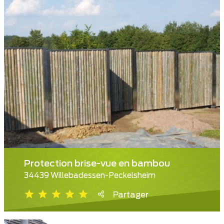
Protection brise-vue en bambou
34439 Willebadessen-Peckelsheim
Partager