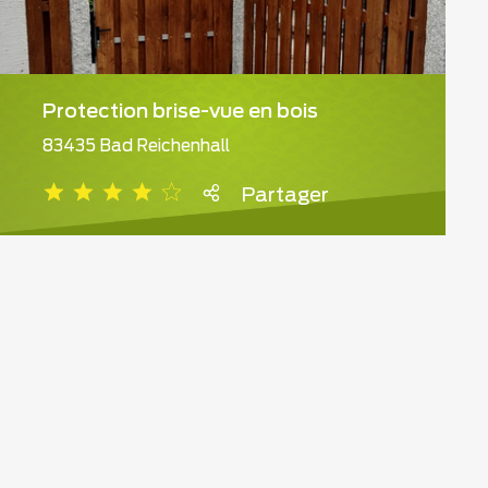
Protection brise-vue en bois
83435 Bad Reichenhall
Partager