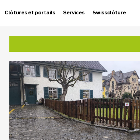
Clôtures et portails
Services
Swissclôture