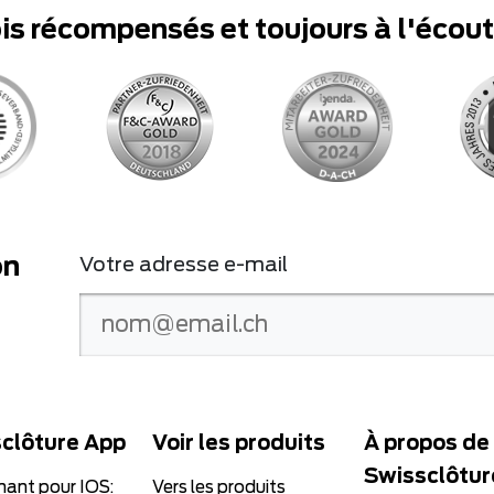
ois récompensés et toujours à l'écou
on
Votre adresse e-mail
clôture App
Voir les produits
À propos de
Swissclôtur
nant pour IOS:
Vers les produits