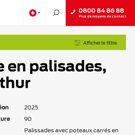
0800 84 86 88
Plus de moyens de contact
Afficher le filtre
e en palisades,
thur
ion
2025
ture
90
Palissades avec poteaux carrés en