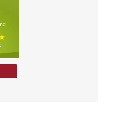
ndi
r