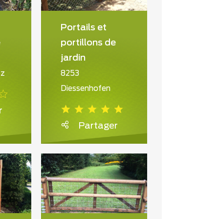
Portails et
e
portillons de
jardin
az
8253
Diessenhofen
r
Partager