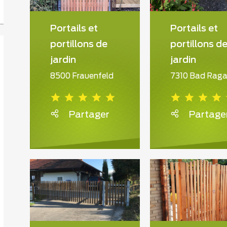
Portails et
Portails et
portillons de
portillons d
jardin
jardin
8500 Frauenfeld
7310 Bad Rag
Partager
Partage