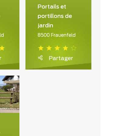
Portails et
e
portillons de
jardin
ld
8500 Frauenfeld
r
Partager
e