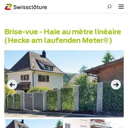
Brise-vue - Haie au mètre linéaire
(Hecke am laufenden Meter®)