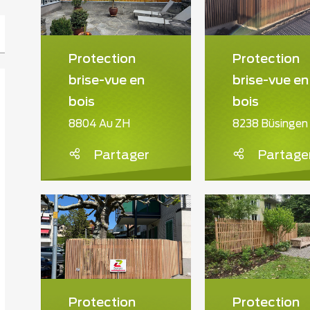
Protection
Protection
brise-vue en
brise-vue en
bois
bois
8804 Au ZH
8238 Büsingen
Partager
Partage
Protection
Protection