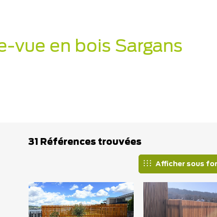
e-vue en bois Sargans
31 Références trouvées
Afficher sous fo