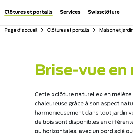
Clôtures et portails
Services
Swissclôture
Page d'accueil
Clôtures et portails
Maison et jardi
Brise-vue en 
Cette «clôture naturelle» en mélèze
chaleureuse grâce à son aspect nature
harmonieusement dans tout jardin v
de bois sont disponibles en différent
ou horizontales, avec un bord scié ou