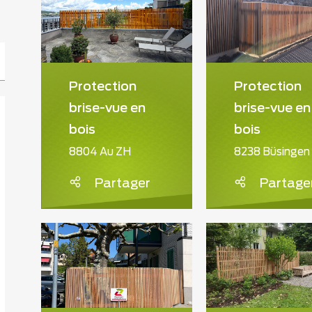
Protection
Protection
brise-vue en
brise-vue en
bois
bois
8804 Au ZH
8238 Büsingen
Partager
Partage