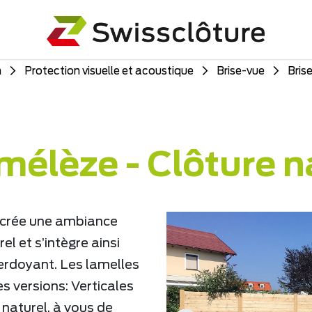
n
Protection visuelle et acoustique
Brise-vue
Bris
mélèze - Clôture n
 crée une ambiance
l et s’intègre ainsi
erdoyant. Les lamelles
es versions: Verticales
 naturel. à vous de