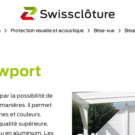
n
Protection visuelle et acoustique
Brise-vue
Bris
wport
ar la possibilité de
 manières. Il permet
mes et couleurs.
ualité supérieure,
au en aluminium. Les