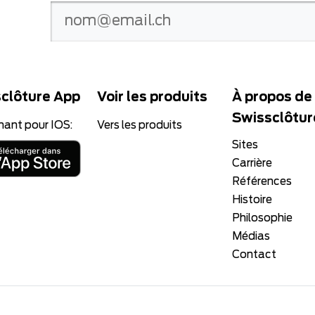
clôture App
Voir les produits
À propos de
Swissclôtur
nant pour IOS:
Vers les produits
Sites
Carrière
Références
Histoire
Philosophie
Médias
Contact