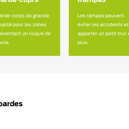
arde-coprs
Rampes
arde-corps de grande
Les rampes peuvent
ualité pour les zones
éviter les accidents et
résentant un risque de
apporter un petit truc
hute.
plus.
bardes