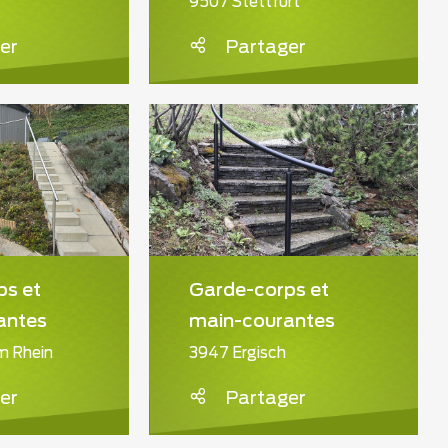
9507 Stettfurt
er
Partager
ps et
Garde-corps et
antes
main-courantes
m Rhein
3947 Ergisch
er
Partager