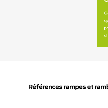
G
G
q
p
c
Références rampes et ram