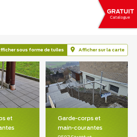
GRATUIT
Catalogue
fficher sous forme de tuiles
Afficher sur la carte
ps et
Garde-corps et
antes
main-courantes