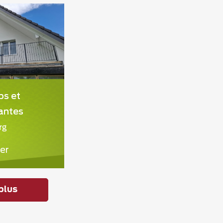
ps et
antes
rg
er
plus