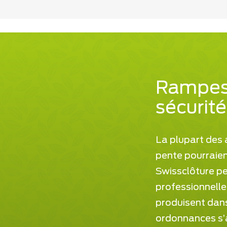
Rampes 
sécurité
La plupart des a
pente pourraien
Swissclôture peu
professionnelle
produisent dans
ordonnances s’a