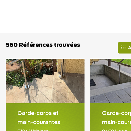
560 Références trouvées
A
Garde-corps et
Garde-cor
main-courantes
main-cour