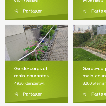
8104 Weinigen
9469 Haag
Partager
Partag
Garde-corps et
Garde-cor
main-courantes
main-cour
4936 Kleindietwil
8260 Stein a
Partager
Partag