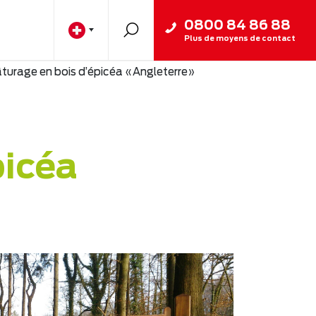
0800 84 86 88
Plus de moyens de contact
âturage en bois d’épicéa «Angleterre»
picéa