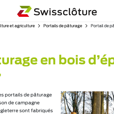
lture et agriculture
Portails de pâturage
Portail de p
turage en bois d’é
»
ces portails de pâturage
aison de campagne
ngleterre sont fabriqués