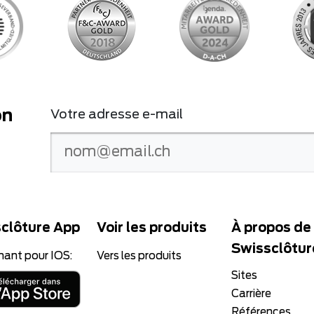
on
Votre adresse e-mail
clôture App
Voir les produits
À propos de
Swissclôtur
nant pour IOS:
Vers les produits
Sites
Carrière
Références