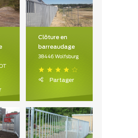
Clôture en
e
barreaudage
38446 Wolfsburg
 OT
Partager
r