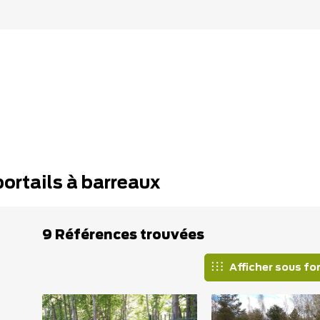
portails à barreaux
9 Références trouvées
Afficher sous fo