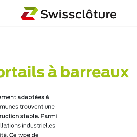
urité
Clôtures et portails à barreaux
ortails à barreaux
itement adaptées à
communes trouvent une
truction stable. Parmi
llations industrielles,
ité. Ce type de