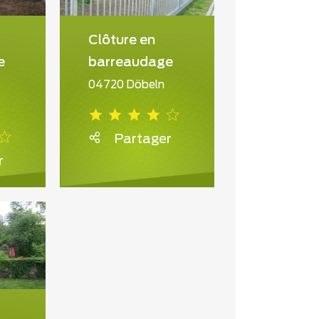
Clôture en
e
barreaudage
04720 Döbeln
Partager
r