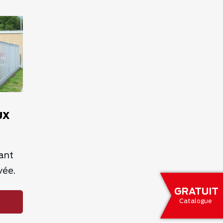
ux
ant
vée.
GRATUIT
Catalogue