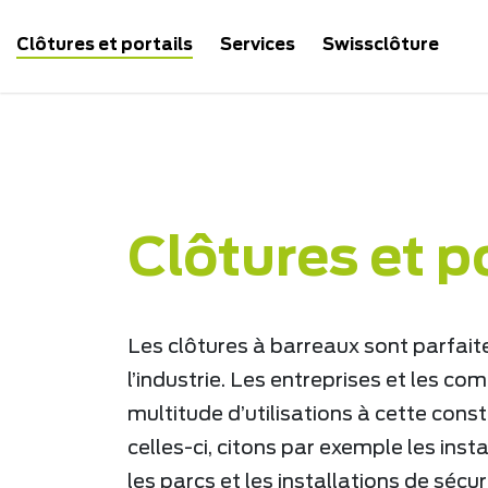
Clôtures et portails
Services
Swissclôture
Page d'accueil
Clôtures et portails
Industrie et séc
Clôtures et p
Les clôtures à barreaux sont parfa
l’industrie. Les entreprises et les 
multitude d’utilisations à cette cons
celles-ci, citons par exemple les insta
les parcs et les installations de sécur