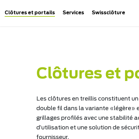
Clôtures et portails
Services
Swissclôture
Page d'accueil
Clôtures et portails
Industrie et séc
Clôtures et po
Les clôtures en treillis constituent
double fil dans la variante «légère» 
grillages profilés avec une stabilité
d’utilisation et une solution de sécu
fournisseur.