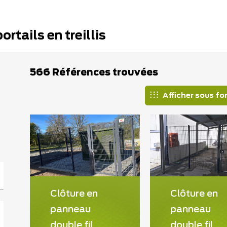
rtails en treillis
566 Références trouvées
Afficher sous fo
Clôture en
Clôture en
panneau
panneau
double fil
double fil