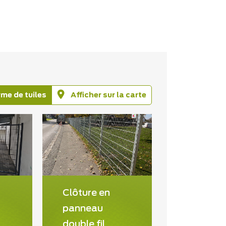
rme de tuiles
Afficher sur la carte
Clôture en
panneau
double fil