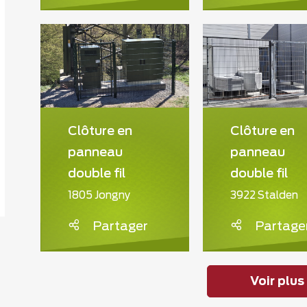
Clôture en
Clôture en
il
,
Grilles profilées
panneau
panneau
double fil
double fil
1805 Jongny
3922 Stalden
Partager
Partage
Voir plus