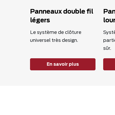
Panneaux double fil
Pan
légers
lou
Le système de clôture
Syst
universel très design.
parti
sûr.
En savoir plus