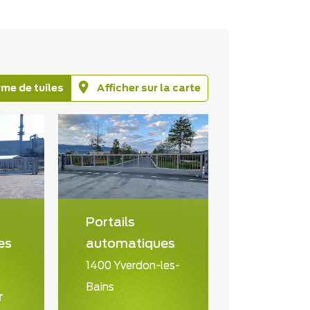
rme de tuiles
Afficher sur la carte
Portails
es
automatiques
1400 Yverdon-les-
Bains
r