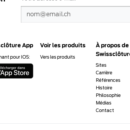
clôture App
Voir les produits
À propos de
Swissclôtur
nant pour IOS:
Vers les produits
Sites
Carrière
Références
Histoire
Philosophie
Médias
Contact