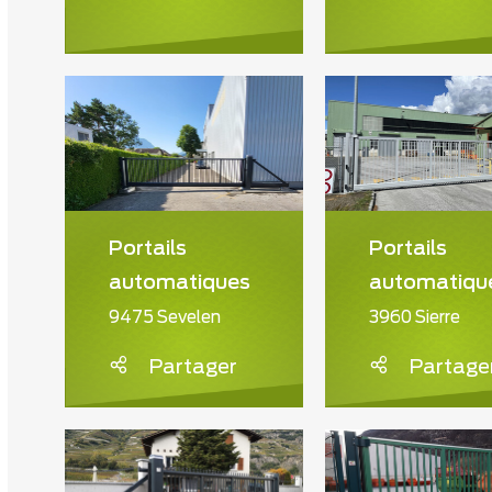
Portails
Portails
automatiques
automatiqu
9475 Sevelen
3960 Sierre
Partager
Partage