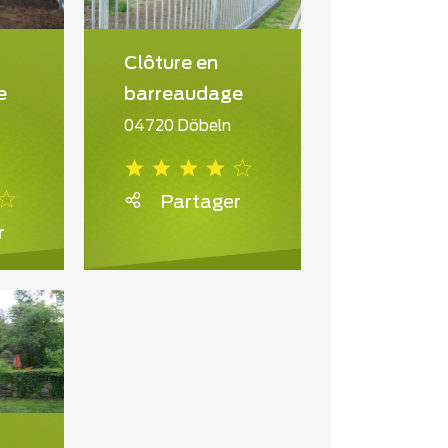
Clôture en
e
barreaudage
04720 Döbeln
Partager
r