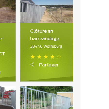
Clôture en
e
barreaudage
38446 Wolfsburg
 OT
Partager
r