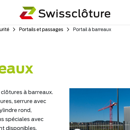
urité
Portails et passages
Portail à barreaux
reaux
 clôtures à barreaux.
ures, serrure avec
lindre rond,
ns spéciales avec
t disponibles.