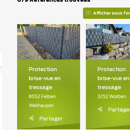
679 Références trouvées
Afficher sous fo
Protection
Protection
brise-vue en
brise-vue en
tressage
tressage
8552 Felben
3252 Worben
Wellhausen
Partage
Partager