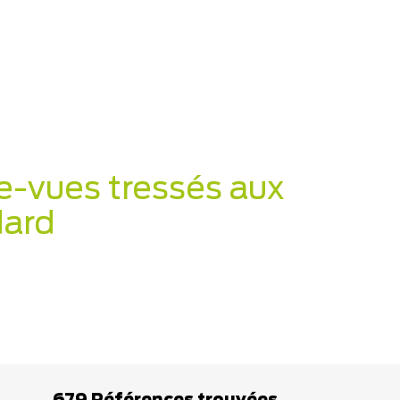
e-vues tressés aux
dard