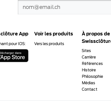
clôture App
Voir les produits
À propos de
Swissclôtur
nant pour IOS:
Vers les produits
Sites
Carrière
Références
Histoire
Philosophie
Médias
Contact