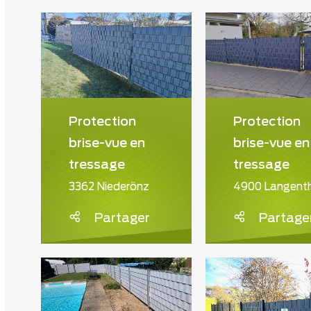
Protection
Protection
brise-vue en
brise-vue en
tressage
tressage
3362 Niederönz
4900 Langent
Partager
Partage