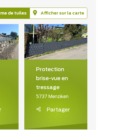
rme de tuiles
Afficher sur la carte
Protection
brise-vue en
tressage
5737 Menziken
r
Partager