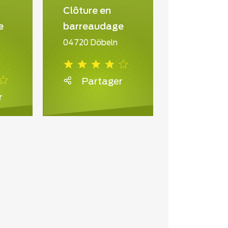
Clôture en
e
barreaudage
04720 Döbeln
Partager
r