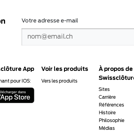
on
Votre adresse e-mail
clôture App
Voir les produits
À propos de
Swissclôtur
nant pour IOS:
Vers les produits
Sites
Carrière
Références
Histoire
Philosophie
Médias