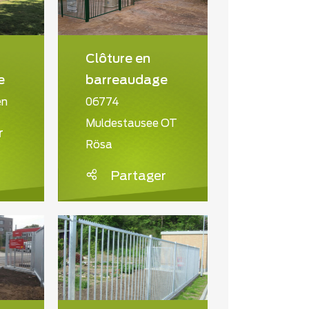
Clôture en
e
barreaudage
en
06774
Muldestausee OT
r
Rösa
Partager