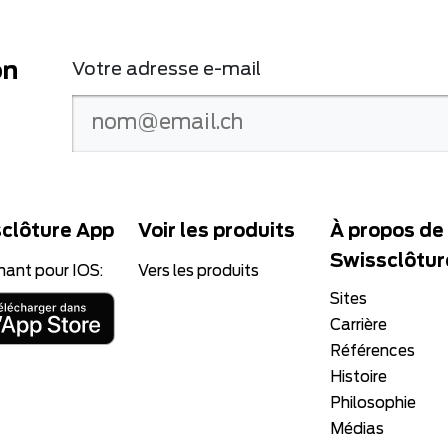
on
Votre adresse e-mail
clôture App
Voir les produits
À propos de
Swissclôtur
nant pour IOS:
Vers les produits
Sites
Carrière
Références
Histoire
Philosophie
Médias