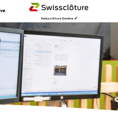
ève
Swissclôture Genève