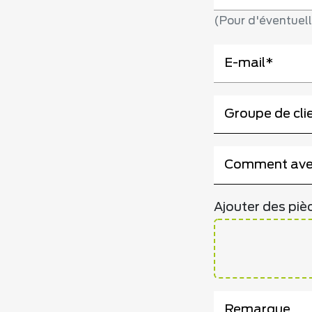
(Pour d'éventuel
E-mail
Veuillez sélec
Groupe de cli
Veuillez sélec
Comment avez
Ajouter des pièc
Remarque