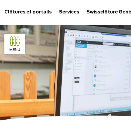
Clôtures et portails
Services
Swissclôture Gen
MENU