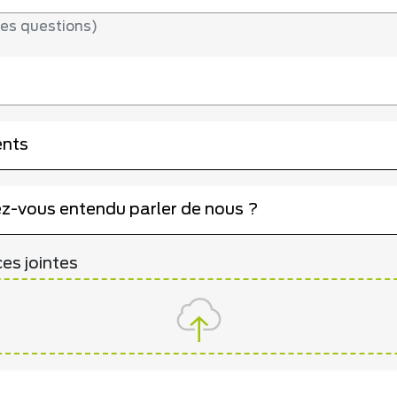
les questions)
tionner
ents
tionner
-vous entendu parler de nous ?
es jointes