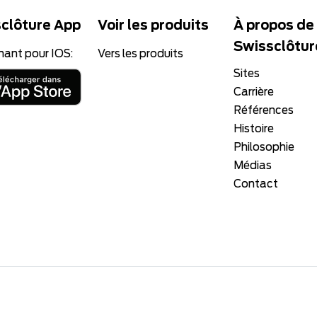
clôture App
Voir les produits
À propos de
Swissclôtur
nant pour IOS:
Vers les produits
Sites
Carrière
Références
Histoire
Philosophie
Médias
Contact