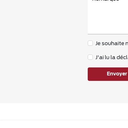
Je souhaite m
J'ai lu la dé
Envoyer