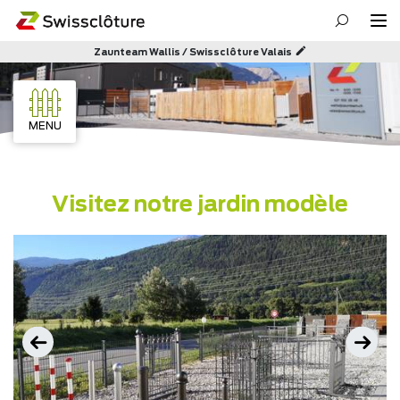
Zaunteam Wallis / Swissclôture Valais
MENU
Visitez notre jardin modèle