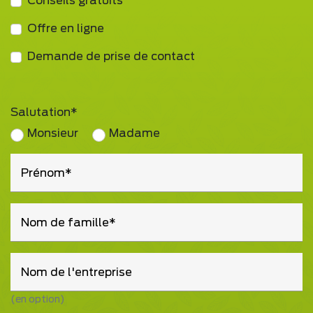
Conseils gratuits
Offre en ligne
Demande de prise de contact
Salutation
Monsieur
Madame
Prénom
Nom de famille
Nom de l'entreprise
(en option)