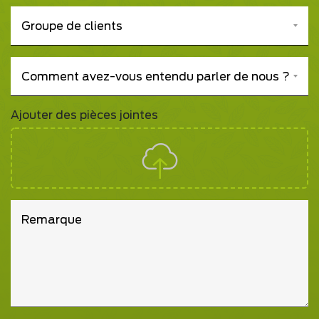
Veuillez sélectionner
Groupe de clients
Veuillez sélectionner
Comment avez-vous entendu parler de nous ?
Ajouter des pièces jointes
Remarque