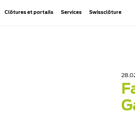
Clôtures et portails
Services
Swissclôture
28.0
F
G