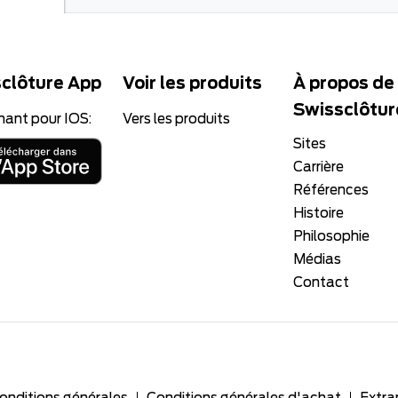
clôture App
Voir les produits
À propos de
Swissclôtur
nant pour IOS:
Vers les produits
Sites
Carrière
Références
Histoire
Philosophie
Médias
Contact