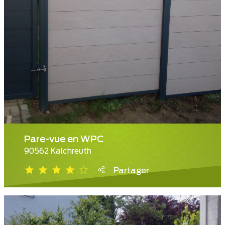
Pare-vue en WPC
90562 Kalchreuth
Partager