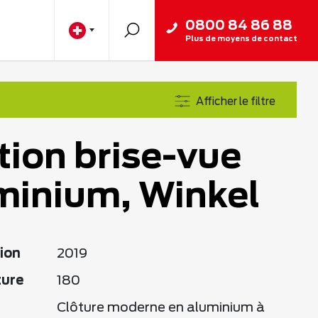
0800 84 86 88
Plus de moyens de contact
Afficher le filtre
tion brise-vue
minium, Winkel
ion
2019
ture
180
Clôture moderne en aluminium à