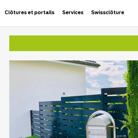
Clôtures et portails
Services
Swissclôture