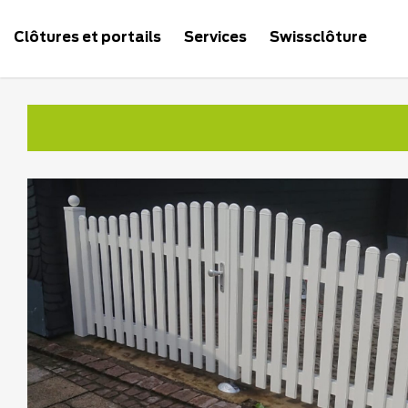
Clôtures et portails
Services
Swissclôture