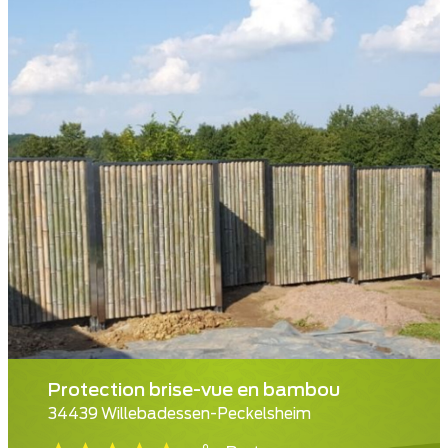
Protection brise-vue en bambou
34439 Willebadessen-Peckelsheim