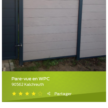
Pare-vue en WPC
90562 Kalchreuth
Partager