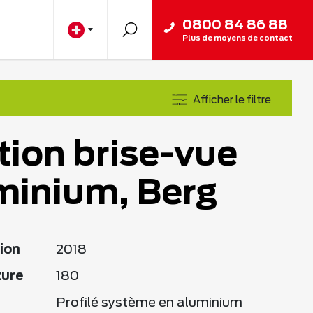
0800 84 86 88
Plus de moyens de contact
Afficher le filtre
tion brise-vue
minium, Berg
ion
2018
ture
180
Profilé système en aluminium