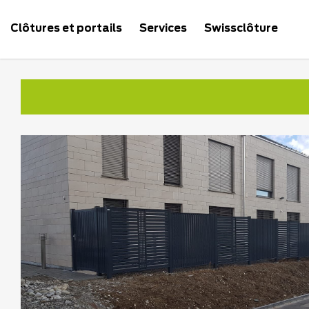
Clôtures et portails
Services
Swissclôture