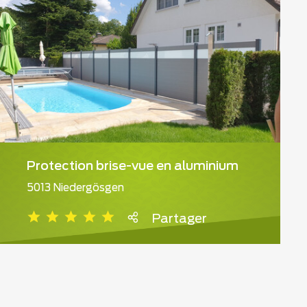
Protection brise-vue en aluminium
5013 Niedergösgen
Partager