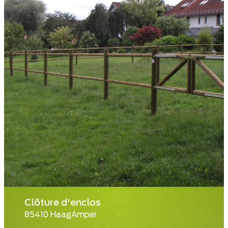
Clôture d'enclos
85410 HaagAmper