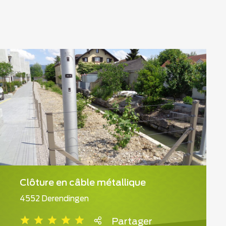
Clôture en câble métallique
4552 Derendingen
Partager