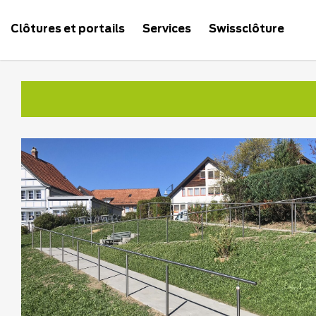
Clôtures et portails
Services
Swissclôture