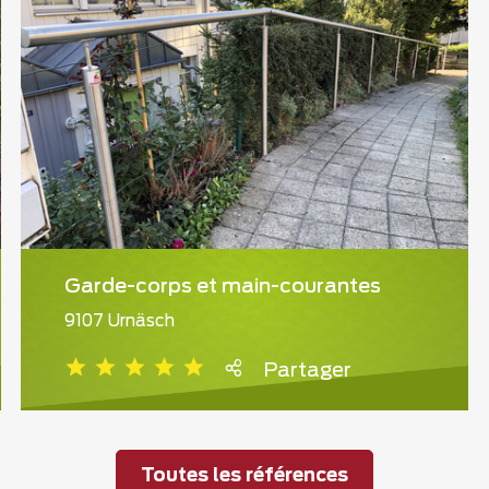
Garde-corps et main-courantes
9107 Urnäsch
Partager
Toutes les références