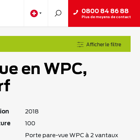
0800 84 86 88
Plus de moyens de contact
Afficher le filtre
ue en WPC,
rf
ion
2018
ture
100
Porte pare-vue WPC à 2 vantaux