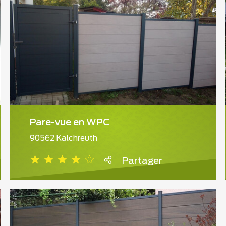
Pare-vue en WPC
90562 Kalchreuth
Partager