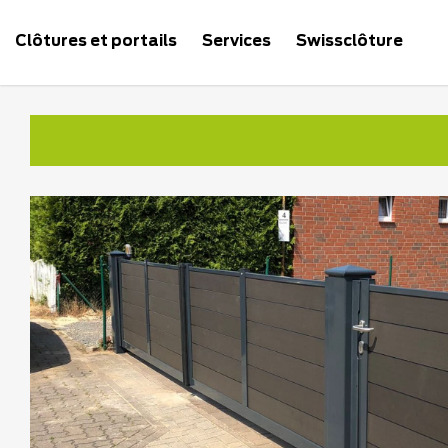
Clôtures et portails
Services
Swissclôture