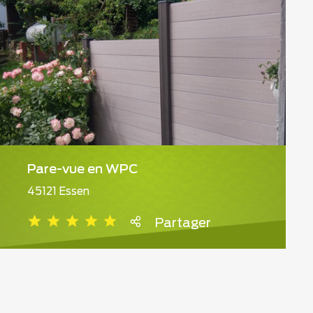
Pare-vue en WPC
45121 Essen
Partager