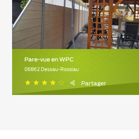
Pare-vue en WPC
06862 Dessau-Rosslau
Partager